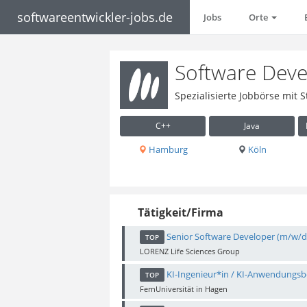
softwareentwickler-jobs.de
Jobs
Orte
Software Devel
Spezialisierte Jobbörse mit 
C++
Java
Hamburg
Köln
Tätigkeit/Firma
Senior Software Developer (m/w/d)
TOP
LORENZ Life Sciences Group
KI-Ingenieur*in / KI-Anwendungsb
TOP
FernUniversität in Hagen