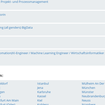
ng, Projekt- und Prozessmanagement
orin
ng (all genders) BigData
tomation(KI-Engineer / Machine Learning Engineer / Wirtschaftsinformatiker 
n:
ldorf
Istanbul
Mülheim An Der
t
Jena
München
ngen
Karlsruhe
Münster
n
Kassel
Neubrandenbur
kfurt Am Main
Kiel
Neuss
furt (Oder)
Koblenz
Nürnberg