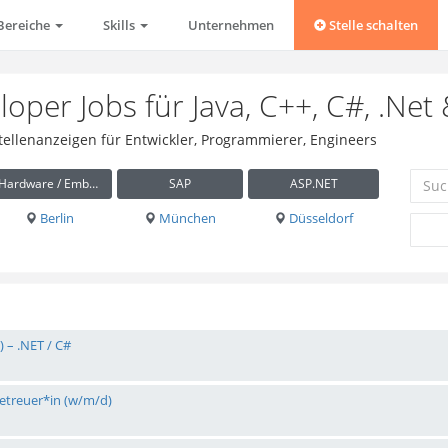
Bereiche
Skills
Unternehmen
Stelle schalten
oper Jobs für Java, C++, C#, .Net
Stellenanzeigen für Entwickler, Programmierer, Engineers
Hardware / Embedded
SAP
ASP.NET
Berlin
München
Düsseldorf
 – .NET / C#
etreuer*in (w/m/d)