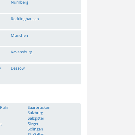
Nürnberg
Recklinghausen
München
Ravensburg
/
Dassow
 Ruhr
Saarbrücken
Salzburg
Salzgitter
g
Siegen
Solingen
St. Gallen