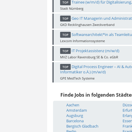
Trainee (w/m/d) für Digitalisieru
TOP
Stadt Nürnberg
Geo IT Managerin und Administrat
TOP
GKD Recklinghausen Zweckverband
Softwarearchitekt*in als Teamleitu
TOP
Lexcom Informationssysteme
IT Projektassistenz (m/w/d)
TOP
MVZ Labor Ravensburg SE & Co. eGbR
Digital Process Engineer – AI & Au
TOP
Informatiker o.Ä.) (m/w/d)
GPE MedTech Systeme
Finde Jobs in folgenden Städte
Aachen
Düsse
Amsterdam
Erfur
Augsburg
Erla
Barcelona
Esse
Bergisch Gladbach
Fran
Berlin
Frank