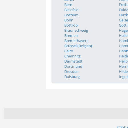
Bern
Freib
Bielefeld
Fuld
Bochum
Fürt
Bonn
Gels
Bottrop
Gött
Braunschweig
Hage
Bremen
Halle
Bremerhaven
Ham
Brüssel (Belgien)
Ham
Cairo
Hann
Chemnitz
Heid
Darmstadt
Heil
Dortmund
Hern
Dresden
Hild
Duisburg
Ingol
ictjob