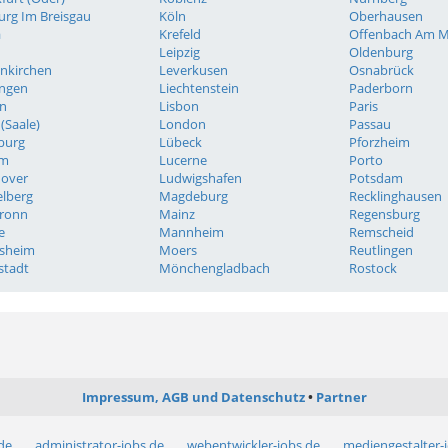
urg Im Breisgau
Köln
Oberhausen
a
Krefeld
Offenbach Am M
h
Leipzig
Oldenburg
enkirchen
Leverkusen
Osnabrück
ingen
Liechtenstein
Paderborn
n
Lisbon
Paris
 (Saale)
London
Passau
burg
Lübeck
Pforzheim
m
Lucerne
Porto
over
Ludwigshafen
Potsdam
elberg
Magdeburg
Recklinghausen
bronn
Mainz
Regensburg
e
Mannheim
Remscheid
esheim
Moers
Reutlingen
stadt
Mönchengladbach
Rostock
Impressum, AGB und Datenschutz
Partner
.de
administrator-jobs.de
webentwickler-jobs.de
mediengestalter-