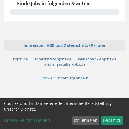
Finde Jobs in folgenden Städten:
Impressum, AGB und Datenschutz
Partner
ictjob.de
administrator-jobs.de
webentwickler-jobs.de
mediengestalter-jobs.de
Cookie Zustimmung ändern
Cookies und Drittanbieter erleichtern die Bereitstellung
unserer Dienste.
Lassen Sie mich wählen
Ich lehne ab
Das ist ok