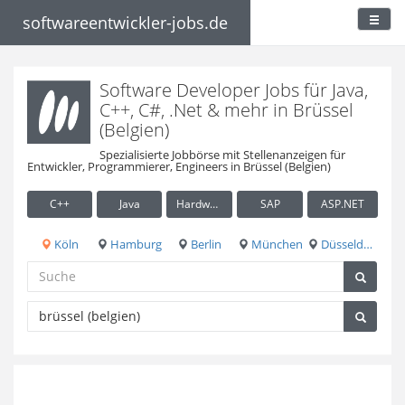
softwareentwickler-jobs.de
Software Developer Jobs für Java,
C++, C#, .Net & mehr in Brüssel
(Belgien)
Spezialisierte Jobbörse mit Stellenanzeigen für
Entwickler, Programmierer, Engineers in Brüssel (Belgien)
C++
Java
Hardware / Embedded
SAP
ASP.NET
Köln
Hamburg
Berlin
München
Düsseldorf