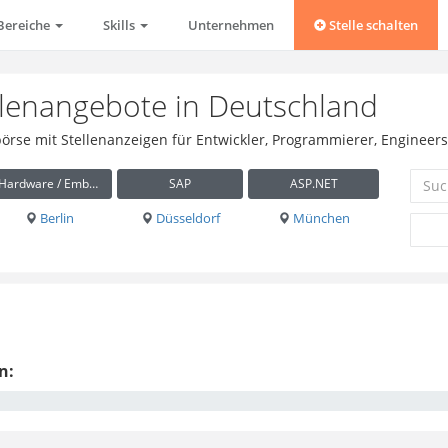
Bereiche
Skills
Unternehmen
Stelle schalten
ellenangebote in Deutschland
bbörse mit Stellenanzeigen für Entwickler, Programmierer, Engineer
Hardware / Embedded
SAP
ASP.NET
Berlin
Düsseldorf
München
n: