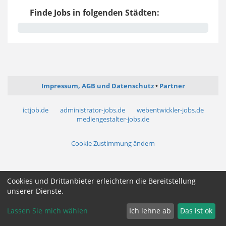
Finde Jobs in folgenden Städten:
Impressum, AGB und Datenschutz
Partner
ictjob.de
administrator-jobs.de
webentwickler-jobs.de
mediengestalter-jobs.de
Cookie Zustimmung ändern
Cookies und Drittanbieter erleichtern die Bereitstellung
unserer Dienste.
Lassen Sie mich wählen
Ich lehne ab
Das ist ok