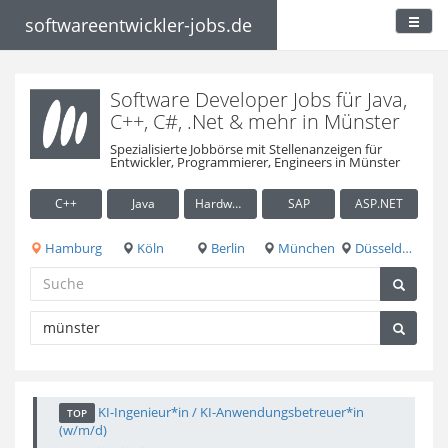
softwareentwickler-jobs.de
Software Developer Jobs für Java,
C++, C#, .Net & mehr in Münster
Spezialisierte Jobbörse mit Stellenanzeigen für
Entwickler, Programmierer, Engineers in Münster
C++
Java
Hardware / Embedded
SAP
ASP.NET
Hamburg
Köln
Berlin
München
Düsseldorf
KI-Ingenieur*in / KI-Anwendungsbetreuer*in
TOP
(w/m/d)