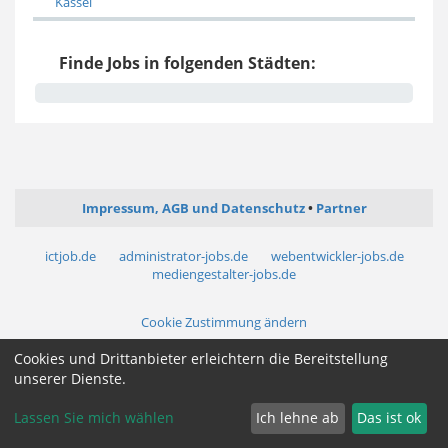
Kassel
Finde Jobs in folgenden Städten:
Impressum, AGB und Datenschutz
Partner
ictjob.de
administrator-jobs.de
webentwickler-jobs.de
mediengestalter-jobs.de
Cookie Zustimmung ändern
Cookies und Drittanbieter erleichtern die Bereitstellung
unserer Dienste.
Lassen Sie mich wählen
Ich lehne ab
Das ist ok