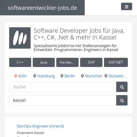
softwareentwickler-jobs.de
Software Developer Jobs für Java,
C++, C#, .Net & mehr in Kassel
Spezialisierte Jobbörse mit Stellenanzeigen für
Entwickler, Programmierer, Engineers in Kassel
C++
Java
Hardware / Embedded
SAP
ASP.NET
Köln
Hamburg
Berlin
München
Düsseldorf
DevOps-Engineer (m/w/d)
Finanzamt Kassel