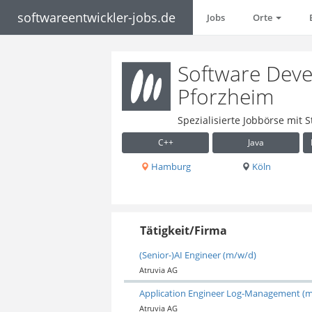
softwareentwickler-jobs.de
Jobs
Orte
Software Devel
Pforzheim
Spezialisierte Jobbörse mit 
C++
Java
Hamburg
Köln
Tätigkeit/Firma
(Senior-)AI Engineer (m/w/d)
Atruvia AG
Application Engineer Log-Management (
Atruvia AG