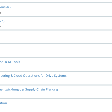
mens AG
s
w/d)
s
se- & KI-Tools
eering & Cloud Operations for Drive Systems
reentwicklung der Supply-Chain Planung
ation