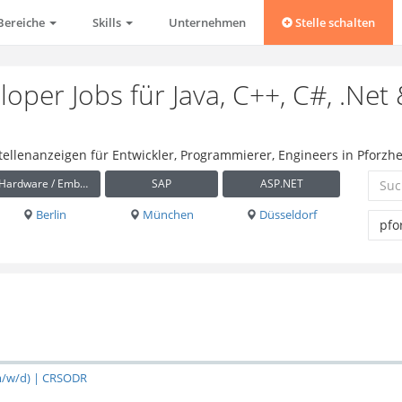
Bereiche
Skills
Unternehmen
Stelle schalten
oper Jobs für Java, C++, C#, .Net
Stellenanzeigen für Entwickler, Programmierer, Engineers in Pforzh
Hardware / Embedded
SAP
ASP.NET
Berlin
München
Düsseldorf
m/w/d) | CRSODR