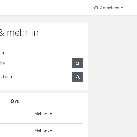
Anmelden
 & mehr in
eim
Ort
Mehrere
Mehrere