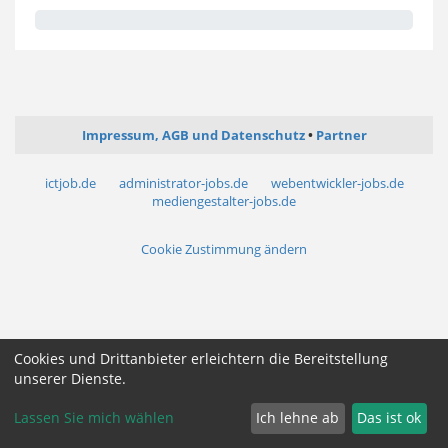
Impressum, AGB und Datenschutz
Partner
ictjob.de
administrator-jobs.de
webentwickler-jobs.de
mediengestalter-jobs.de
Cookie Zustimmung ändern
Cookies und Drittanbieter erleichtern die Bereitstellung
unserer Dienste.
Lassen Sie mich wählen
Ich lehne ab
Das ist ok