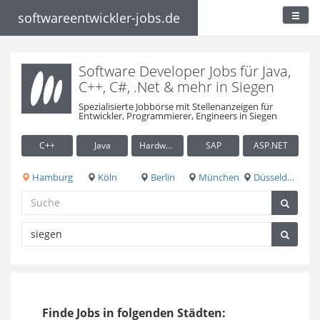
softwareentwickler-jobs.de
Software Developer Jobs für Java,
C++, C#, .Net & mehr in Siegen
Spezialisierte Jobbörse mit Stellenanzeigen für
Entwickler, Programmierer, Engineers in Siegen
C++
Java
Hardware / Embedded
SAP
ASP.NET
Hamburg
Köln
Berlin
München
Düsseldorf
Finde Jobs in folgenden Städten: