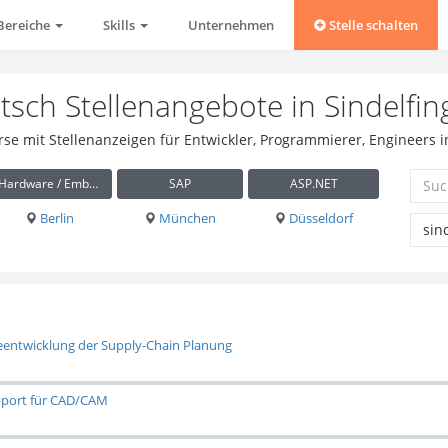
Bereiche
Skills
Unternehmen
Stelle schalten
sch Stellenangebote in Sindelfin
rse mit Stellenanzeigen für Entwickler, Programmierer, Engineers i
Hardware / Embedded
SAP
ASP.NET
Berlin
München
Düsseldorf
reentwicklung der Supply-Chain Planung
pport für CAD/CAM