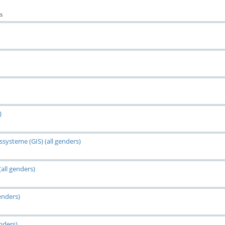
s
)
systeme (GIS) (all genders)
all genders)
enders)
nders)