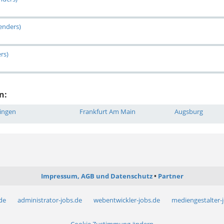
genders)
rs)
n:
ingen
Frankfurt Am Main
Augsburg
Impressum, AGB und Datenschutz
Partner
.de
administrator-jobs.de
webentwickler-jobs.de
mediengestalter-
Cookie Zustimmung ändern