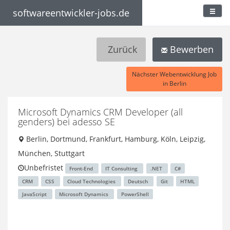
softwareentwickler-jobs.de
Zurück
Bewerben
Nächster Webentwicklung Job
in Berlin
Microsoft Dynamics CRM Developer (all
genders)
bei adesso SE
Berlin, Dortmund, Frankfurt, Hamburg, Köln, Leipzig,
München, Stuttgart
Unbefristet
Front-End
IT Consulting
.NET
C#
CRM
CSS
Cloud Technologies
Deutsch
Git
HTML
JavaScript
Microsoft Dynamics
PowerShell