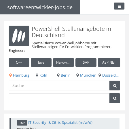
softwareentwickler-jobs.de
PowerShell Stellenangebote in
Deutschland
Spezialisierte PowerShell Jobbörse mit
Stellenanzeigen für Entwickler, Programmierer,
Engineers
C++
Java
Hardware / Embedded
SAP
ASP.NET
Hamburg
Köln
Berlin
München
Düsseldorf
IT-Security- & Citrix-Spezialist (m/w/d)
TOP
nesseler bau