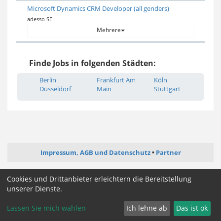
Microsoft Dynamics CRM Developer (all genders)
adesso SE
Mehrere
Finde Jobs in folgenden Städten:
Berlin
Frankfurt Am
Köln
Düsseldorf
Main
Stuttgart
Impressum, AGB und Datenschutz
Partner
ictjob.de
administrator-jobs.de
webentwickler-jobs.de
Cookies und Drittanbieter erleichtern die Bereitstellung
mediengestalter-jobs.de
unserer Dienste.
Lassen Sie mich wählen
Ich lehne ab
Das ist ok
Cookie Zustimmung ändern