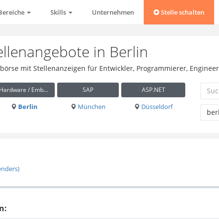
Bereiche
Skills
Unternehmen
Stelle schalten
ellenangebote in Berlin
bbörse mit Stellenanzeigen für Entwickler, Programmierer, Engineer
Hardware / Embedded
SAP
ASP.NET
Berlin
München
Düsseldorf
enders)
n: