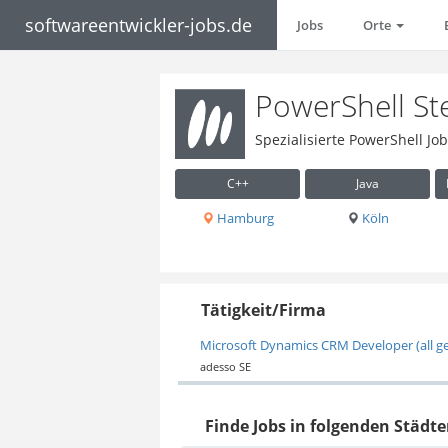
softwareentwickler-jobs.de
Jobs
Orte
PowerShell St
Spezialisierte PowerShell Jo
C++
Java
Hamburg
Köln
Tätigkeit/Firma
Microsoft Dynamics CRM Developer (all g
adesso SE
Finde Jobs in folgenden Städte