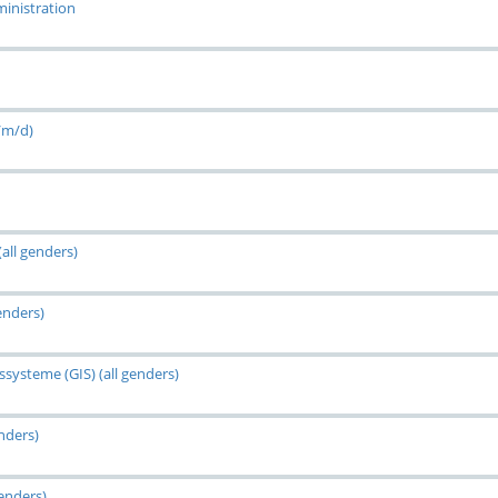
inistration
/m/d)
all genders)
enders)
systeme (GIS) (all genders)
nders)
genders)