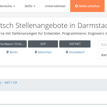
Bereiche
Skills
Unternehmen
Stelle schalten
sch Stellenangebote in Darmsta
rse mit Stellenanzeigen für Entwickler, Programmierer, Engineers 
Hardware / Embedded
SAP
ASP.NET
Berlin
München
Düsseldorf
 – .NET / C#