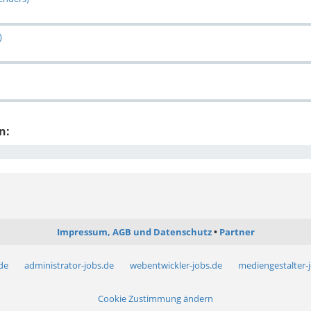
)
n:
Impressum, AGB und Datenschutz
Partner
.de
administrator-jobs.de
webentwickler-jobs.de
mediengestalter-
Cookie Zustimmung ändern