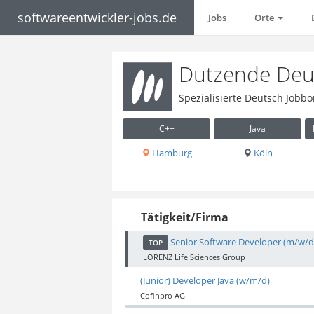
softwareentwickler-jobs.de
Jobs
Orte
Dutzende Deut
Spezialisierte Deutsch Jobbö
C++
Java
Hamburg
Köln
Tätigkeit/Firma
Senior Software Developer (m/w/d)
TOP
LORENZ Life Sciences Group
(Junior) Developer Java (w/m/d)
Cofinpro AG