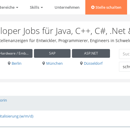
Bereiche
Skills
Unternehmen
Stelle schalten
loper Jobs für Java, C++, C#, .Ne
Stellenanzeigen für Entwickler, Programmierer, Engineers in Schwe
Hardware / Embedded
SAP
ASP.NET
Berlin
München
Düsseldorf
orin
talisierung (w/m/d)