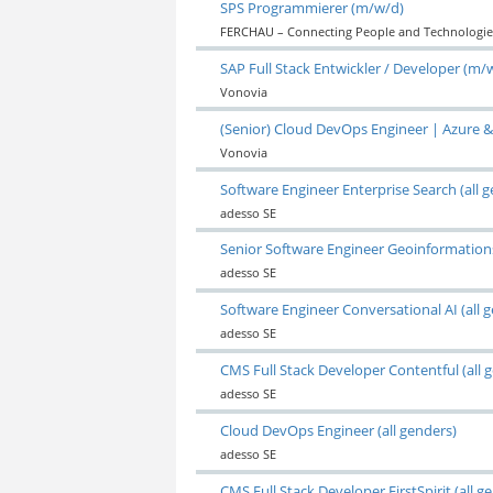
SPS Programmierer (m/w/d)
FERCHAU – Connecting People and Technologie
SAP Full Stack Entwickler / Developer (m/
Vonovia
(Senior) Cloud DevOps Engineer | Azure 
Vonovia
Software Engineer Enterprise Search (all 
adesso SE
Senior Software Engineer Geoinformations
adesso SE
Software Engineer Conversational AI (all 
adesso SE
CMS Full Stack Developer Contentful (all 
adesso SE
Cloud DevOps Engineer (all genders)
adesso SE
CMS Full Stack Developer FirstSpirit (all g