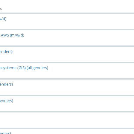
s
w/d)
& AWS (m/w/d)
genders)
systeme (GIS) (all genders)
genders)
genders)
enders)