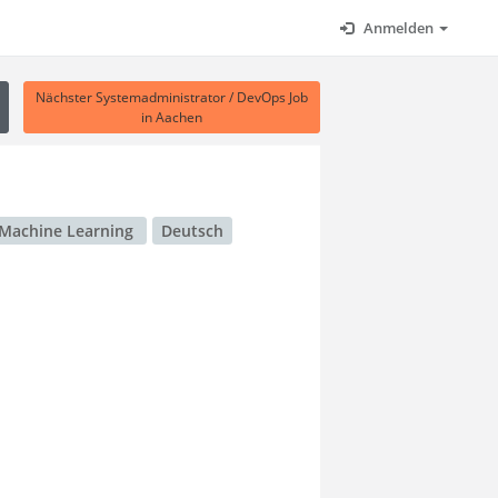
Anmelden
Nächster Systemadministrator / DevOps Job
in Aachen
Machine Learning
Deutsch