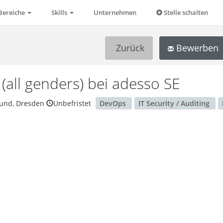
Bereiche
Skills
Unternehmen
Stelle schalten
Zurück
Bewerben
(all genders)
bei adesso SE
mund, Dresden
Unbefristet
DevOps
IT Security / Auditing