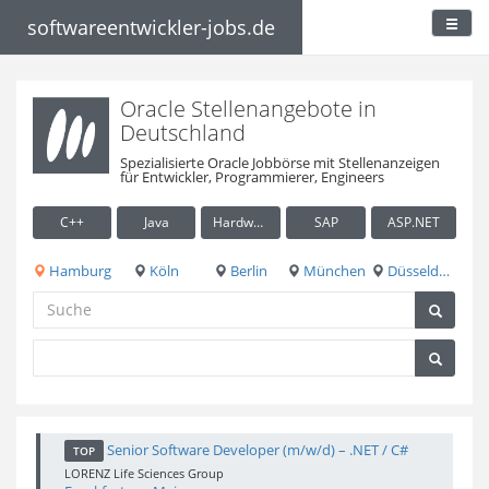
softwareentwickler-jobs.de
Oracle Stellenangebote in
Deutschland
Spezialisierte Oracle Jobbörse mit Stellenanzeigen
für Entwickler, Programmierer, Engineers
C++
Java
Hardware / Embedded
SAP
ASP.NET
Hamburg
Köln
Berlin
München
Düsseldorf
Senior Software Developer (m/w/d) – .NET / C#
TOP
LORENZ Life Sciences Group