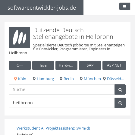
softwareentwickler-jobs.de
Dutzende Deutsch
Stellenangebote in Heilbronn
Spezialisierte Deutsch Jobbörse mit Stellenanzeigen
für Entwickler, Programmierer, Engineers in
Heilbronn
C++
Java
Hardware / Embedded
SAP
ASP.NET
Köln
Hamburg
Berlin
München
Düsseldorf
Werkstudent AI Projektassistenz (w/m/d)
Bechtle AG