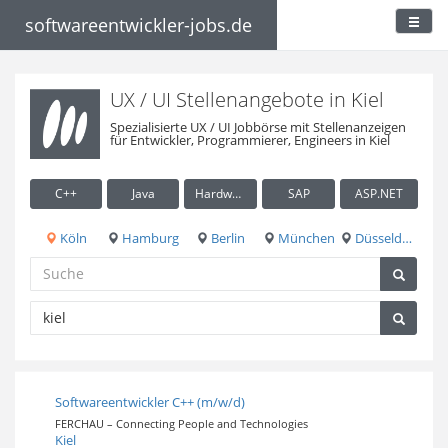
softwareentwickler-jobs.de
UX / UI Stellenangebote in Kiel
Spezialisierte UX / UI Jobbörse mit Stellenanzeigen
für Entwickler, Programmierer, Engineers in Kiel
C++
Java
Hardware / Embedded
SAP
ASP.NET
Köln
Hamburg
Berlin
München
Düsseldorf
Softwareentwickler C++ (m/w/d)
FERCHAU – Connecting People and Technologies
Kiel