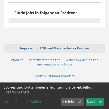
Finde Jobs in folgenden Städten:
Impressum, AGB und Datenschutz
Partner
ictjob.de
administrator-jobs.de
webentwickler-jobs.de
mediengestalter-jobs.de
Cookie Zustimmung ändern
Cookies und Drittanbieter erleichtern die Bereitstellung
unserer Dienste.
Lassen Sie mich wählen
Ich lehne ab
Das ist ok