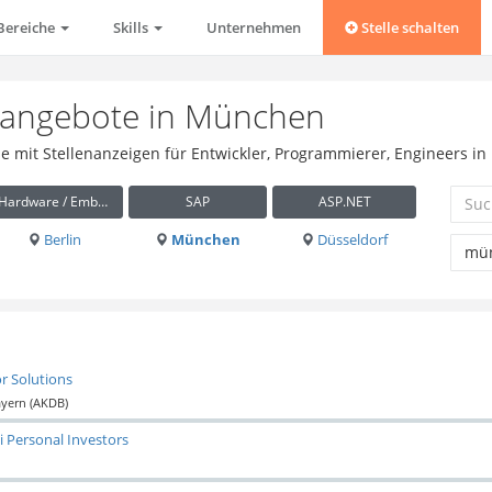
Bereiche
Skills
Unternehmen
Stelle schalten
enangebote in München
rse mit Stellenanzeigen für Entwickler, Programmierer, Engineers 
Hardware / Embedded
SAP
ASP.NET
Berlin
München
Düsseldorf
r Solutions
ayern (AKDB)
i Personal Investors