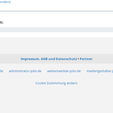
genders)
n:
Impressum, AGB und Datenschutz
Partner
.de
administrator-jobs.de
webentwickler-jobs.de
mediengestalter-
Cookie Zustimmung ändern