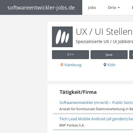
softwareentwickler-jobs.de
Jobs
Orte
UX / UI Stell
Spezialisierte UX / UI Jobbö
C++
Java
Hamburg
Köln
Tätigkeit/Firma
Softwareentwickler (m/w/d) – Public Secto
Anstalt für Kommunale Datenverarbeitung in B
Tech Lead Mobile Android (all genders) be
BNP Paribas S.A.