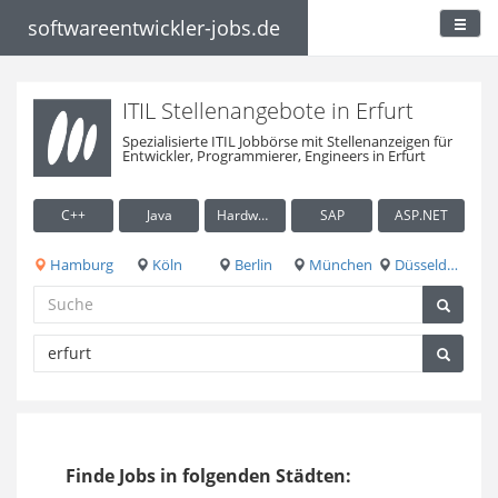
softwareentwickler-jobs.de
ITIL Stellenangebote in Erfurt
Spezialisierte ITIL Jobbörse mit Stellenanzeigen für
Entwickler, Programmierer, Engineers in Erfurt
C++
Java
Hardware / Embedded
SAP
ASP.NET
Hamburg
Köln
Berlin
München
Düsseldorf
Finde Jobs in folgenden Städten: