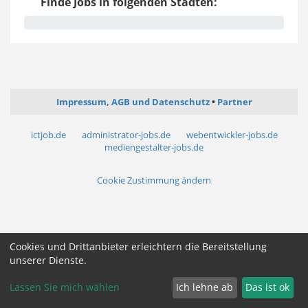
Finde Jobs in folgenden Städten:
Impressum, AGB und Datenschutz
Partner
ictjob.de
administrator-jobs.de
webentwickler-jobs.de
mediengestalter-jobs.de
Cookie Zustimmung ändern
Cookies und Drittanbieter erleichtern die Bereitstellung
unserer Dienste.
Lassen Sie mich wählen
Ich lehne ab
Das ist ok