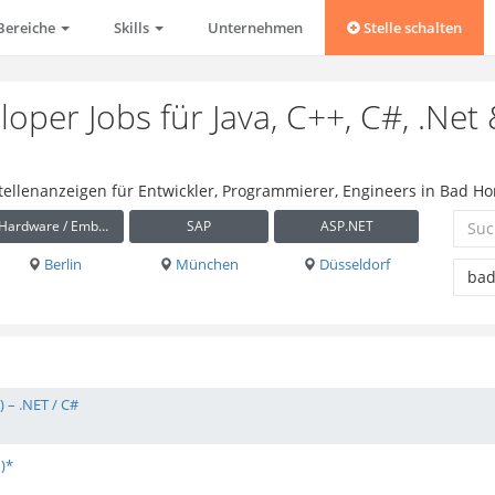
Bereiche
Skills
Unternehmen
Stelle schalten
oper Jobs für Java, C++, C#, .Net
 Stellenanzeigen für Entwickler, Programmierer, Engineers in Bad 
Hardware / Embedded
SAP
ASP.NET
Berlin
München
Düsseldorf
 – .NET / C#
)*