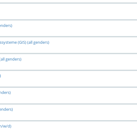
enders)
systeme (GIS) (all genders)
all genders)
)
nders)
genders)
m/w/d)