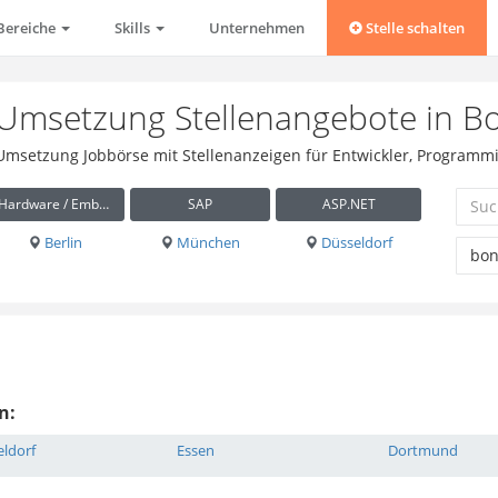
Bereiche
Skills
Unternehmen
Stelle schalten
 Umsetzung Stellenangebote in B
/ Umsetzung Jobbörse mit Stellenanzeigen für Entwickler, Programm
Hardware / Embedded
SAP
ASP.NET
Berlin
München
Düsseldorf
n:
ldorf
Essen
Dortmund