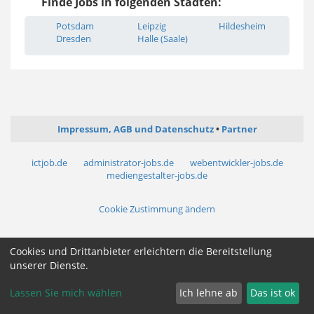
Finde Jobs in folgenden Städten:
Potsdam
Leipzig
Hildesheim
Dresden
Halle (Saale)
Impressum, AGB und Datenschutz
Partner
ictjob.de
administrator-jobs.de
webentwickler-jobs.de
mediengestalter-jobs.de
Cookie Zustimmung ändern
Cookies und Drittanbieter erleichtern die Bereitstellung
unserer Dienste.
Lassen Sie mich wählen
Ich lehne ab
Das ist ok