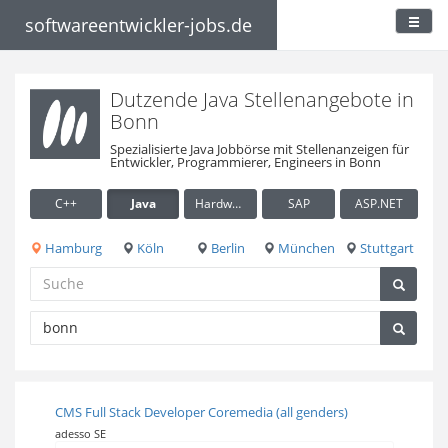
softwareentwickler-jobs.de
Dutzende Java Stellenangebote in
Bonn
Spezialisierte Java Jobbörse mit Stellenanzeigen für
Entwickler, Programmierer, Engineers in Bonn
C++
Java
Hardware / Embedded
SAP
ASP.NET
Hamburg
Köln
Berlin
München
Stuttgart
CMS Full Stack Developer Coremedia (all genders)
adesso SE