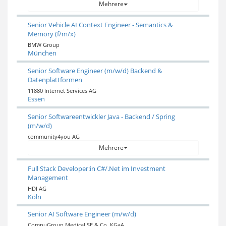
Mehrere
Senior Vehicle AI Context Engineer - Semantics &
Memory (f/m/x)
BMW Group
München
Senior Software Engineer (m/w/d) Backend &
Datenplattformen
11880 Internet Services AG
Essen
Senior Softwareentwickler Java - Backend / Spring
(m/w/d)
community4you AG
Mehrere
Full Stack Developer:in C#/.Net im Investment
Management
HDI AG
Köln
Senior AI Software Engineer (m/w/d)
CompuGroup Medical SE & Co. KGaA