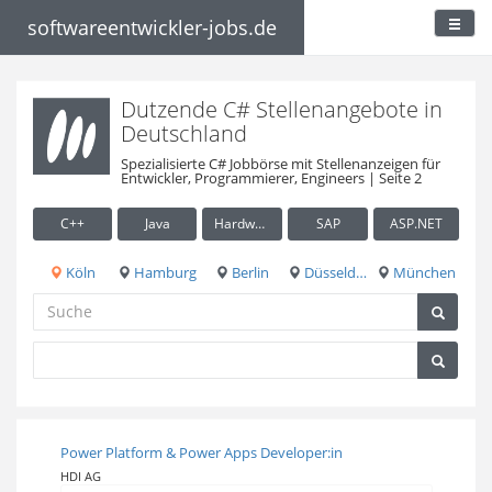
softwareentwickler-jobs.de
Dutzende C# Stellenangebote in
Deutschland
Spezialisierte C# Jobbörse mit Stellenanzeigen für
Entwickler, Programmierer, Engineers | Seite 2
C++
Java
Hardware / Embedded
SAP
ASP.NET
Köln
Hamburg
Berlin
Düsseldorf
München
Power Platform & Power Apps Developer:in
HDI AG