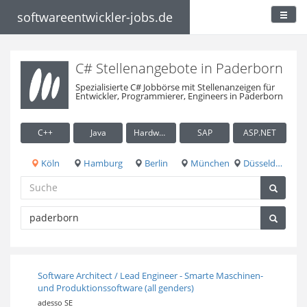
softwareentwickler-jobs.de
C# Stellenangebote in Paderborn
Spezialisierte C# Jobbörse mit Stellenanzeigen für
Entwickler, Programmierer, Engineers in Paderborn
C++
Java
Hardware / Embedded
SAP
ASP.NET
Köln
Hamburg
Berlin
München
Düsseldorf
Software Architect / Lead Engineer - Smarte Maschinen-
und Produktionssoftware (all genders)
adesso SE