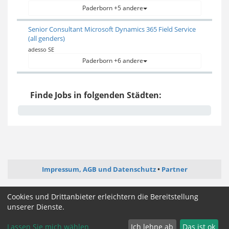
Paderborn +5 andere
Senior Consultant Microsoft Dynamics 365 Field Service
(all genders)
adesso SE
Paderborn +6 andere
Finde Jobs in folgenden Städten:
Impressum, AGB und Datenschutz
Partner
ictjob.de
administrator-jobs.de
webentwickler-jobs.de
Cookies und Drittanbieter erleichtern die Bereitstellung
mediengestalter-jobs.de
unserer Dienste.
Lassen Sie mich wählen
Ich lehne ab
Das ist ok
Cookie Zustimmung ändern