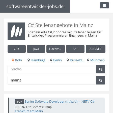
softwareentwickler-jobs.de
C# Stellenangebote in Mainz
Spezialisierte C# Jobbörse mit Stellenanzeigen für
Entwickler, Programmierer, Engineers in Mainz
C++
Java
Hardware / Embedded
SAP
ASP.NET
Köln
Hamburg
Berlin
Düsseldorf
München
Senior Software Developer (m/w/d) – .NET / C#
TOP
LORENZ Life Sciences Group
Frankfurt am Main