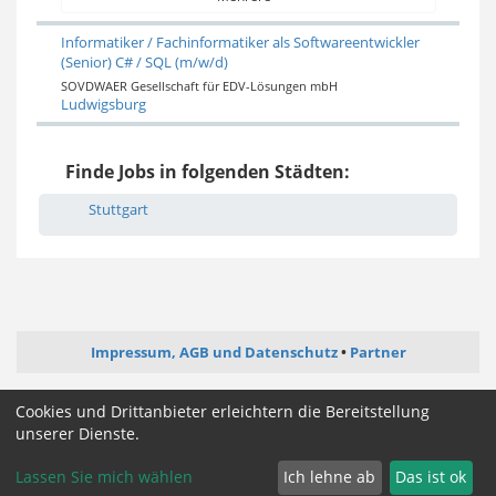
Informatiker / Fachinformatiker als Softwareentwickler
(Senior) C# / SQL (m/w/d)
SOVDWAER Gesellschaft für EDV-Lösungen mbH
Ludwigsburg
Finde Jobs in folgenden Städten:
Stuttgart
Impressum, AGB und Datenschutz
Partner
ictjob.de
administrator-jobs.de
webentwickler-jobs.de
Cookies und Drittanbieter erleichtern die Bereitstellung
mediengestalter-jobs.de
unserer Dienste.
Lassen Sie mich wählen
Ich lehne ab
Das ist ok
Cookie Zustimmung ändern