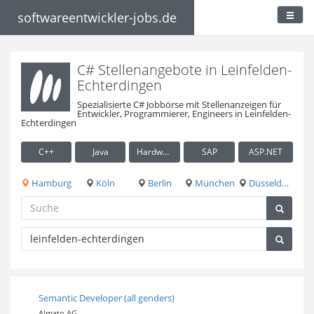
softwareentwickler-jobs.de
C# Stellenangebote in Leinfelden-
Echterdingen
Spezialisierte C# Jobbörse mit Stellenanzeigen für
Entwickler, Programmierer, Engineers in Leinfelden-
Echterdingen
C++
Java
Hardware / Embedded
SAP
ASP.NET
Hamburg
Köln
Berlin
München
Düsseldorf
Semantic Developer (all genders)
Almato AG