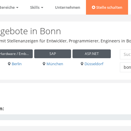
Bereiche
Skills
Unternehmen
Stelle schalten
ngebote in Bonn
 mit Stellenanzeigen für Entwickler, Programmierer, Engineers in B
Hardware / Embedded
SAP
ASP.NET
Berlin
München
Düsseldorf
n: