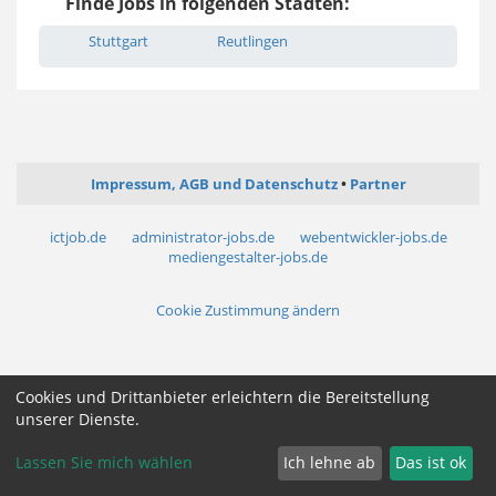
Finde Jobs in folgenden Städten:
Stuttgart
Reutlingen
Impressum, AGB und Datenschutz
Partner
ictjob.de
administrator-jobs.de
webentwickler-jobs.de
mediengestalter-jobs.de
Cookie Zustimmung ändern
Cookies und Drittanbieter erleichtern die Bereitstellung
unserer Dienste.
Lassen Sie mich wählen
Ich lehne ab
Das ist ok