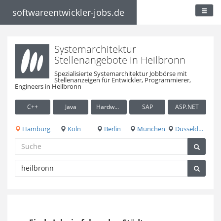
softwareentwickler-jobs.de
Systemarchitektur
Stellenangebote in Heilbronn
Spezialisierte Systemarchitektur Jobbörse mit
Stellenanzeigen für Entwickler, Programmierer,
Engineers in Heilbronn
C++
Java
Hardware / Embedded
SAP
ASP.NET
Hamburg
Köln
Berlin
München
Düsseldorf