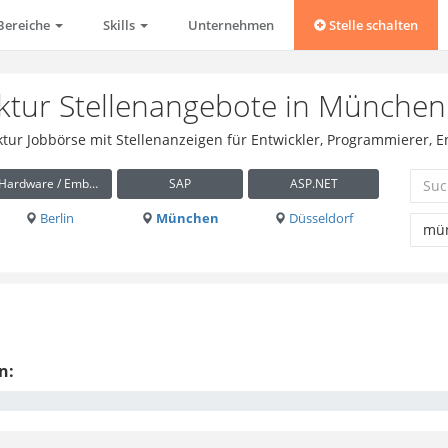
Bereiche
Skills
Unternehmen
Stelle schalten
ktur Stellenangebote in München
ektur Jobbörse mit Stellenanzeigen für Entwickler, Programmierer,
Hardware / Embedded
SAP
ASP.NET
Berlin
München
Düsseldorf
n: