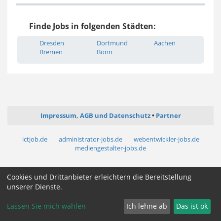
Finde Jobs in folgenden Städten:
Dresden
Dortmund
Aachen
Bremen
Bonn
Impressum, AGB und Datenschutz
Partner
ictjob.de
administrator-jobs.de
webentwickler-jobs.de
mediengestalter-jobs.de
Cookie Zustimmung ändern
Cookies und Drittanbieter erleichtern die Bereitstellung
unserer Dienste.
Lassen Sie mich wählen
Ich lehne ab
Das ist ok