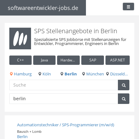
softwareentwickler-jobs.de
SPS Stellenangebote in Berlin
Spezialisierte SPS Jobbörse mit Stellenanzeigen für
Entwickler, Programmierer, Engineers in Berlin
C++
Java
Hardware / Embedded
SAP
ASP.NET
Hamburg
Köln
Berlin
München
Düsseldorf
Automationstechniker / SPS-Programmierer (m/w/d)
Bausch + Lomb
Berlin