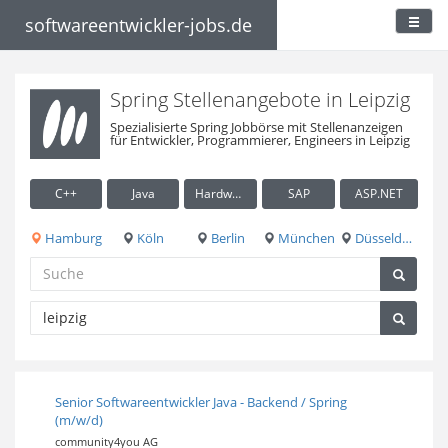
softwareentwickler-jobs.de
Spring Stellenangebote in Leipzig
Spezialisierte Spring Jobbörse mit Stellenanzeigen
für Entwickler, Programmierer, Engineers in Leipzig
C++
Java
Hardware / Embedded
SAP
ASP.NET
Hamburg
Köln
Berlin
München
Düsseldorf
Senior Softwareentwickler Java - Backend / Spring
(m/w/d)
community4you AG