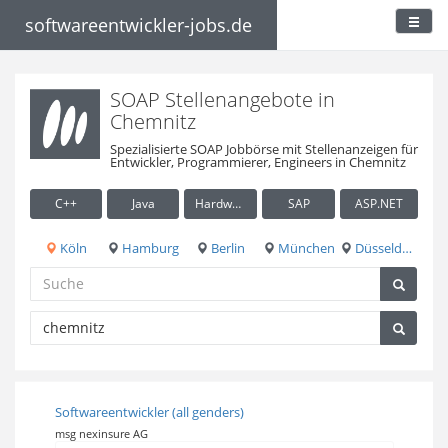
softwareentwickler-jobs.de
SOAP Stellenangebote in
Chemnitz
Spezialisierte SOAP Jobbörse mit Stellenanzeigen für
Entwickler, Programmierer, Engineers in Chemnitz
C++
Java
Hardware / Embedded
SAP
ASP.NET
Köln
Hamburg
Berlin
München
Düsseldorf
Softwareentwickler (all genders)
msg nexinsure AG