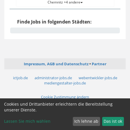
Chemnitz +4 andere
Finde Jobs in folgenden Städten:
Impressum, AGB und Datenschutz
Partner
ictjob.de
administrator-jobs.de
webentwickler-jobs.de
mediengestalter-jobs.de
Cookie Zustimmung ändern
Cookies und Drittanbieter erleichtern die Bereitstellung
unserer Dienste.
Lassen Sie mich wählen
Ich lehne ab
Das ist ok