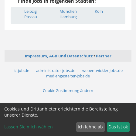
Finde Jobs in folgenden Städten:
Leipzig
München
Köln
Passau
Hamburg
Impressum, AGB und Datenschutz
Partner
ictjob.de
administrator-jobs.de
webentwickler-jobs.de
mediengestalter-jobs.de
Cookie Zustimmung ändern
Cookies und Drittanbieter erleichtern die Bereitstellung
unserer Dienste.
Lassen Sie mich wählen
Ich lehne ab
Das ist ok