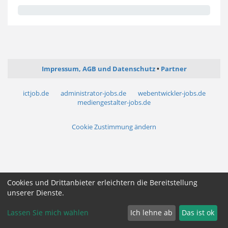
Impressum, AGB und Datenschutz
Partner
ictjob.de
administrator-jobs.de
webentwickler-jobs.de
mediengestalter-jobs.de
Cookie Zustimmung ändern
Cookies und Drittanbieter erleichtern die Bereitstellung
unserer Dienste.
Lassen Sie mich wählen
Ich lehne ab
Das ist ok