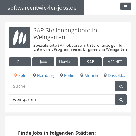
softwareentwickler-jobs.de
SAP Stellenangebote in
Weingarten
Spezialisierte SAP Jobbörse mit Stellenanzeigen für
Entwickler, Programmierer, Engineers in Weingarten
C++
Java
Hardware / Embedded
SAP
ASP.NET
Köln
Hamburg
Berlin
München
Düsseldorf
Finde Jobs in folgenden Städten: