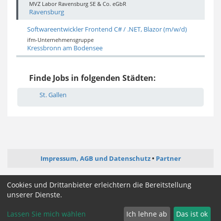
MVZ Labor Ravensburg SE & Co. eGbR
Ravensburg
Softwareentwickler Frontend C# / .NET, Blazor (m/w/d)
ifm-Unternehmensgruppe
Kressbronn am Bodensee
Finde Jobs in folgenden Städten:
St. Gallen
Impressum, AGB und Datenschutz
Partner
ictjob.de
administrator-jobs.de
webentwickler-jobs.de
Cookies und Drittanbieter erleichtern die Bereitstellung
mediengestalter-jobs.de
unserer Dienste.
Lassen Sie mich wählen
Ich lehne ab
Das ist ok
Cookie Zustimmung ändern