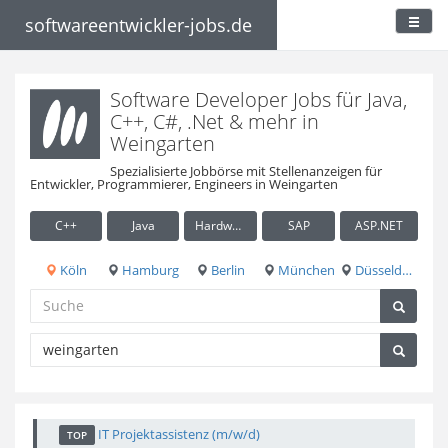
softwareentwickler-jobs.de
Software Developer Jobs für Java,
C++, C#, .Net & mehr in
Weingarten
Spezialisierte Jobbörse mit Stellenanzeigen für
Entwickler, Programmierer, Engineers in Weingarten
C++
Java
Hardware / Embedded
SAP
ASP.NET
Köln
Hamburg
Berlin
München
Düsseldorf
IT Projektassistenz (m/w/d)
TOP