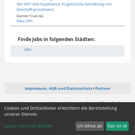
der SAP User Experience: KI-gestützte Gestaltung von
Geschäftsprozessen)
Daimler Truck AG
Neu-Ulm
Finde Jobs in folgenden Städten:
Ulm
Impressum, AGB und Datenschutz
Partner
ictjob.de
administrator-jobs.de
webentwickler-jobs.de
Cookies und Drittanbieter erleichtern die Bereitstellung
mediengestalter-jobs.de
unserer Dienste.
Cookie Zustimmung ändern
Lassen Sie mich wählen
Ich lehne ab
Das ist ok