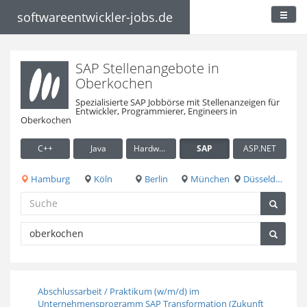
softwareentwickler-jobs.de
SAP Stellenangebote in
Oberkochen
Spezialisierte SAP Jobbörse mit Stellenanzeigen für
Entwickler, Programmierer, Engineers in
Oberkochen
C++
Java
Hardware / Embedded
SAP
ASP.NET
Hamburg
Köln
Berlin
München
Düsseldorf
Abschlussarbeit / Praktikum (w/m/d) im
Unternehmensprogramm SAP Transformation (Zukunft