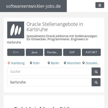
softwareentwickler-jobs.de
Oracle Stellenangebote in
Karlsruhe
Spezialisierte Oracle Jobbörse mit Stellenanzeigen
für Entwickler, Programmierer, Engineers in
Karlsruhe
C++
Java
Hardware / Embedded
SAP
ASP.NET
Hamburg
Köln
Berlin
München
Düsseldorf