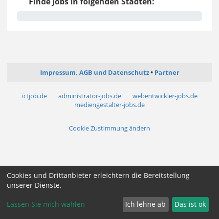
Finde Jobs in folgenden Städten:
Impressum, AGB und Datenschutz
Partner
ictjob.de
administrator-jobs.de
webentwickler-jobs.de
mediengestalter-jobs.de
Cookie Zustimmung ändern
Cookies und Drittanbieter erleichtern die Bereitstellung
unserer Dienste.
Lassen Sie mich wählen
Ich lehne ab
Das ist ok