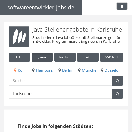
softwareentwickler-jobs.de
Java Stellenangebote in Karlsruhe
Spezialisierte Java Jobbörse mit Stellenanzeigen für
Entwickler, Programmierer, Engineers in Karlsruhe
C++
Java
Hardware / Embedded
SAP
ASP.NET
Köln
Hamburg
Berlin
München
Düsseldorf
Finde Jobs in folgenden Städten: