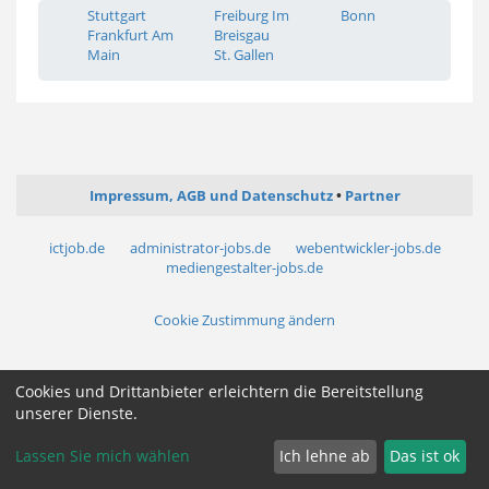
Stuttgart
Freiburg Im
Bonn
Frankfurt Am
Breisgau
Main
St. Gallen
Impressum, AGB und Datenschutz
Partner
ictjob.de
administrator-jobs.de
webentwickler-jobs.de
mediengestalter-jobs.de
Cookie Zustimmung ändern
Cookies und Drittanbieter erleichtern die Bereitstellung
unserer Dienste.
Lassen Sie mich wählen
Ich lehne ab
Das ist ok