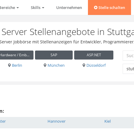
Bereiche
Skills
Unternehmen
Stelle schalten
Server Stellenangebote in Stuttg
 Server Jobbörse mit Stellenanzeigen für Entwickler, Programmierer,
Hardware / Embedded
SAP
ASP.NET
Berlin
München
Düsseldorf
n:
ter
Hannover
Kiel