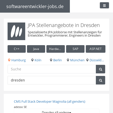
softwareentwickler-jobs.de
JPA Stellenangebote in Dresden
Spezialisierte JPA Jobbörse mit Stellenanzeigen für
Entwickler, Programmierer, Engineers in Dresden
C++
Java
Hardware / Embedded
SAP
ASP.NET
Hamburg
Köln
Berlin
München
Düsseldorf
CMS Full Stack Developer Magnolia (all genders)
adesso SE
Dresden +9 andere