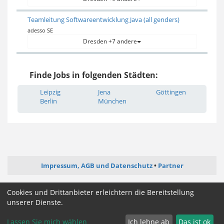
Teamleitung Softwareentwicklung Java (all genders)
adesso SE
Dresden +7 andere
Finde Jobs in folgenden Städten:
Leipzig
Jena
Göttingen
Berlin
München
Impressum, AGB und Datenschutz
Partner
ictjob.de
administrator-jobs.de
webentwickler-jobs.de
Cookies und Drittanbieter erleichtern die Bereitstellung
mediengestalter-jobs.de
unserer Dienste.
Lassen Sie mich wählen
Ich lehne ab
Das ist ok
Cookie Zustimmung ändern