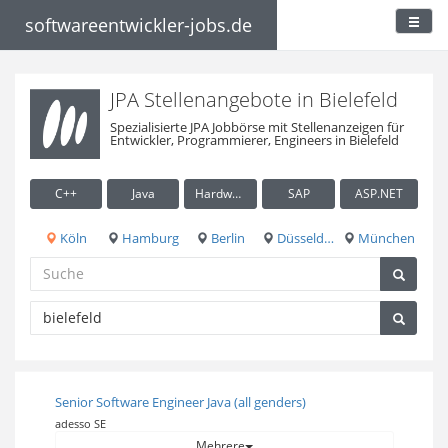
softwareentwickler-jobs.de
JPA Stellenangebote in Bielefeld
Spezialisierte JPA Jobbörse mit Stellenanzeigen für
Entwickler, Programmierer, Engineers in Bielefeld
C++
Java
Hardware / Embedded
SAP
ASP.NET
Köln
Hamburg
Berlin
Düsseldorf
München
Senior Software Engineer Java (all genders)
adesso SE
Mehrere