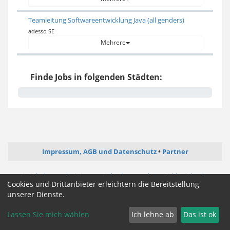
Teamleitung Softwareentwicklung Java (all genders)
adesso SE
Mehrere
Finde Jobs in folgenden Städten:
Impressum, AGB und Datenschutz
Partner
ictjob.de
administrator-jobs.de
webentwickler-jobs.de
Cookies und Drittanbieter erleichtern die Bereitstellung
mediengestalter-jobs.de
unserer Dienste.
Cookie Zustimmung ändern
Lassen Sie mich wählen
Ich lehne ab
Das ist ok