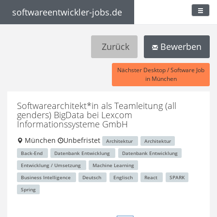
softwareentwickler-jobs.de
Zurück
Bewerben
Nächster Desktop / Software Job
in München
Softwarearchitekt*in als Teamleitung (all
genders) BigData
bei Lexcom
Informationssysteme GmbH
München
Unbefristet
Architektur
Architektur
Back-End
Datenbank Entwicklung
Datenbank Entwicklung
Entwicklung / Umsetzung
Machine Learning
Business Intelligence
Deutsch
Englisch
React
SPARK
Spring