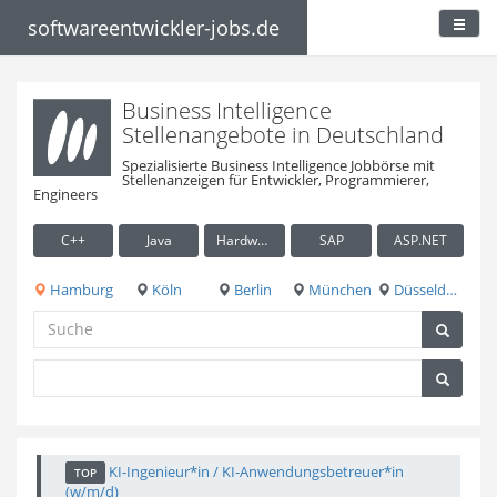
softwareentwickler-jobs.de
Business Intelligence
Stellenangebote in Deutschland
Spezialisierte Business Intelligence Jobbörse mit
Stellenanzeigen für Entwickler, Programmierer,
Engineers
C++
Java
Hardware / Embedded
SAP
ASP.NET
Hamburg
Köln
Berlin
München
Düsseldorf
KI-Ingenieur*in / KI-Anwendungsbetreuer*in
TOP
(w/m/d)