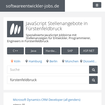
softwareentwickler-jobs.de
JavaScript Stellenangebote in
Fürstenfeldbruck
Spezialisierte JavaScript Jobbörse mit
Stellenanzeigen für Entwickler, Programmierer,
Engineers in Fürstenfeldbruck
C++
Java
Hardware / Embedded
SAP
ASP.NET
Köln
Hamburg
Berlin
München
Düsseldorf
Microsoft Dynamics CRM Developer (all genders)
adesso SE