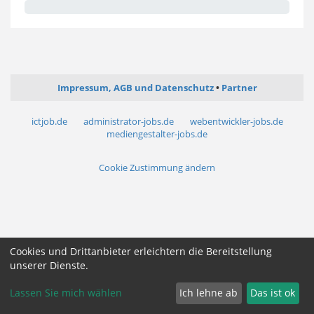
Impressum, AGB und Datenschutz
Partner
ictjob.de
administrator-jobs.de
webentwickler-jobs.de
mediengestalter-jobs.de
Cookie Zustimmung ändern
Cookies und Drittanbieter erleichtern die Bereitstellung
unserer Dienste.
Lassen Sie mich wählen
Ich lehne ab
Das ist ok