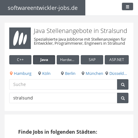
softwareentwickler-jobs.de
Java Stellenangebote in Stralsund
Spezialisierte Java Jobbörse mit Stellenanzeigen für
Entwickler, Programmierer, Engineers in Stralsund
C++
Java
Hardware / Embedded
SAP
ASP.NET
Hamburg
Köln
Berlin
München
Düsseldorf
Finde Jobs in folgenden Städten: