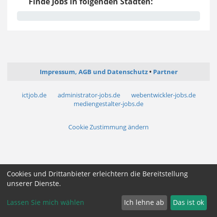
Finde Jobs in folgenden Städten:
Impressum, AGB und Datenschutz
Partner
ictjob.de
administrator-jobs.de
webentwickler-jobs.de
mediengestalter-jobs.de
Cookie Zustimmung ändern
Cookies und Drittanbieter erleichtern die Bereitstellung
unserer Dienste.
Lassen Sie mich wählen
Ich lehne ab
Das ist ok