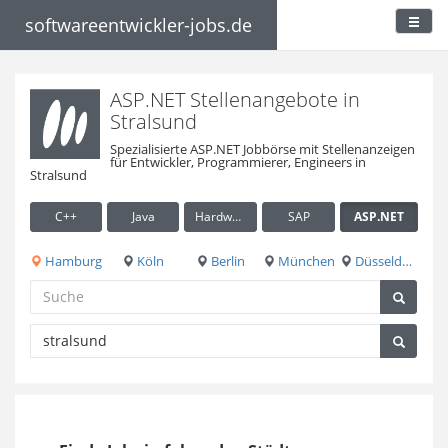
softwareentwickler-jobs.de
ASP.NET Stellenangebote in
Stralsund
Spezialisierte ASP.NET Jobbörse mit Stellenanzeigen
für Entwickler, Programmierer, Engineers in
Stralsund
C++
Java
Hardware / Embedded
SAP
ASP.NET
Hamburg
Köln
Berlin
München
Düsseldorf