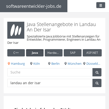
softwareentwickler-jobs.de
Java Stellenangebote in Landau
An Der Isar
Spezialisierte Java Jobbörse mit Stellenanzeigen für
Entwickler, Programmierer, Engineers in Landau An
Der Isar
C++
Java
Hardware / Embedded
SAP
ASP.NET
Hamburg
Köln
Berlin
München
Düsseldorf