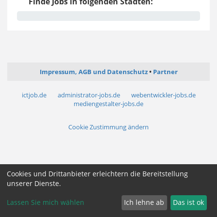
Finde Jobs in folgenden Städten:
Impressum, AGB und Datenschutz
Partner
ictjob.de
administrator-jobs.de
webentwickler-jobs.de
mediengestalter-jobs.de
Cookie Zustimmung ändern
Cookies und Drittanbieter erleichtern die Bereitstellung
unserer Dienste.
Lassen Sie mich wählen
Ich lehne ab
Das ist ok